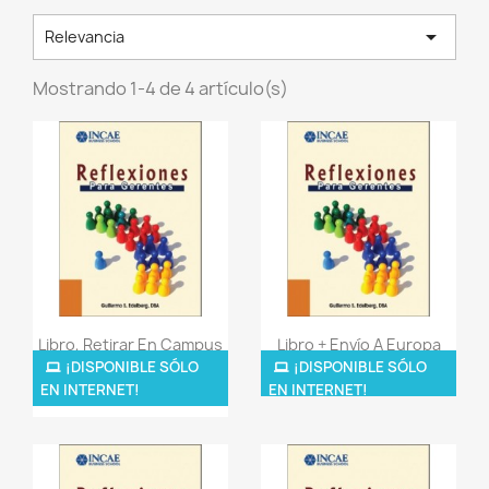

Relevancia
Mostrando 1-4 de 4 artículo(s)
Vista rápida
Vista rápida


Libro, Retirar En Campus
Libro + Envío A Europa
CR...
¡DISPONIBLE SÓLO
¡DISPONIBLE SÓLO
42,00 $
EN INTERNET!
EN INTERNET!
20,00 $