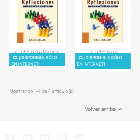
Vista rápida
Vista rápida


Libro + Envío A México,...
Libro + Envío A
Centroamérica
¡DISPONIBLE SÓLO
¡DISPONIBLE SÓLO
34,00 $
EN INTERNET!
EN INTERNET!
32,00 $
Mostrando 1-4 de 4 artículo(s)
Volver arriba

Facebook
Twitter
YouTube
Instagram
LinkedIn