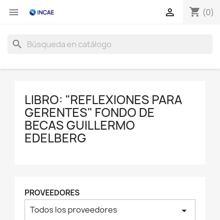
shopping_cart


(0)
search
LIBRO: "REFLEXIONES PARA
GERENTES" FONDO DE
BECAS GUILLERMO
EDELBERG
PROVEEDORES
Todos los proveedores
arrow_drop_down