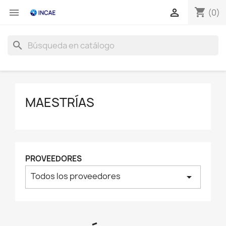
shopping_cart


(0)
search
MAESTRÍAS
PROVEEDORES
Todos los proveedores
arrow_drop_down