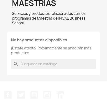
MAESTRÍAS
Servicios y productos relacionados con los
programas de Maestría de INCAE Business
School
No hay productos disponibles
¡Estate atento! Próximamente se añadirán más
productos.
search
Facebook
Twitter
YouTube
Instagram
LinkedIn